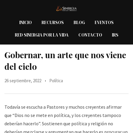
Skip
to
content
INICIO
RECURSOS
BLOG
EVENTOS
RED SINERGIA POR LA VIDA
CONTACTO
IRS
Gobernar, un arte que nos viene
del cielo
26 septiembre, 2022
Política
Todavía se escucha a Pastores y muchos creyentes afirmar
que “Dios no se mete en política, y los creyentes tampoco
deberían hacerlo”. Sostienen que política y religión no
deberían mezclarse y argumentan que hacerlo es procurar un